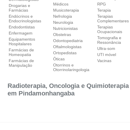
Médicos
RPG
Drogarias e
Farmácias
Musicoterapia
Terapia
Endócrinos e
Nefrologia
Terapias
Endocrinologistas
Complementares
Neurologia
Endodontistas
Terapias
Nutricionistas
Ocupacionais
Enfermagem
Obstetras
Tomografia e
Equipamentos
Odontopediatria
Ressonância
Hospitalares
Oftalmologistas
Ultra-som
Farmácias de
Ortopedistas
Homeopatia
UTI móvel
Óticas
Farmácias de
Vacinas
Otorrinos e
Manipulação
Otorrinolaringologia
Radioterapia, Oncologia e Quimioterapia
em Pindamonhangaba