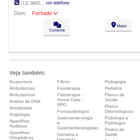
ver telefone
(12) 3642-5785
Dom:
Fechado
Seg:
09:00 - 18:00
Mapa
Ter:
09:00 - 18:00
Comente
Qua:
09:00 - 18:00
Qui:
09:00 - 18:00
Sex:
09:00 - 18:00
Sáb:
Fechado
Dom:
Fechado
Veja também:
Acupuntura
Filtros
Pedagogia
Ambulâncias
Fisioterapia
Pediatria
Ambulatórios
Fisioterapia -
Planos de
Home-Care -
Saúde
Análise de DNA
RPG
Planos
Anestesista
Fonoaudiólogos
Odontológicos
Angiologia
Gastroenterologia
Podologia e
Aparelhos
e
Podólogos
Auditivos
Gastroenterologistas
Postos de
Aparelhos
Geriatria e
Saúde
Ortopédicos‎
Geriatras