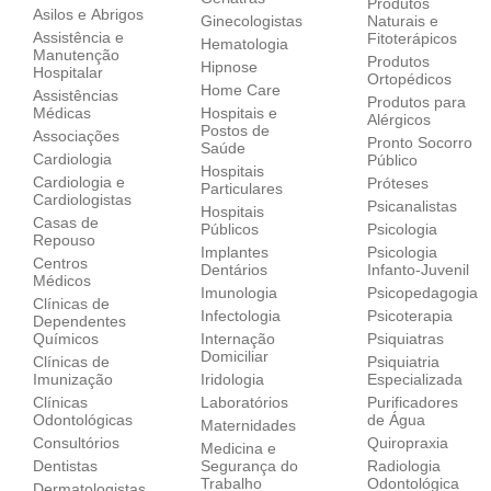
Produtos
Asilos e Abrigos
Ginecologistas
Naturais e
Assistência e
Fitoterápicos
Hematologia
Manutenção
Produtos
Hipnose
Hospitalar
Ortopédicos
Home Care
Assistências
Produtos para
Médicas
Hospitais e
Alérgicos
Postos de
Associações
Pronto Socorro
Saúde
Cardiologia
Público
Hospitais
Cardiologia e
Próteses
Particulares
Cardiologistas
Psicanalistas
Hospitais
Casas de
Públicos
Psicologia
Repouso
Implantes
Psicologia
Centros
Dentários
Infanto-Juvenil
Médicos
Imunologia
Psicopedagogia
Clínicas de
Infectologia
Psicoterapia
Dependentes
Químicos
Internação
Psiquiatras
Domiciliar
Clínicas de
Psiquiatria
Imunização
Iridologia
Especializada
Clínicas
Laboratórios
Purificadores
Odontológicas
de Água
Maternidades
Consultórios
Quiropraxia
Medicina e
Dentistas
Segurança do
Radiologia
Trabalho
Odontológica
Dermatologistas