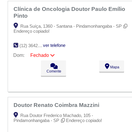
Clínica de Oncologia Doutor Paulo Emílio
Pinto
Rua Suíça, 1360 - Santana - Pindamonhangaba - SP
Endereço copiado!
ver telefone
(12) 3642-2189
Dom:
Fechado
Seg:
09:00 - 18:00
Mapa
Ter:
09:00 - 18:00
Comente
Qua:
09:00 - 18:00
Qui:
09:00 - 18:00
Sex:
09:00 - 18:00
Sáb:
Fechado
Dom:
Fechado
Doutor Renato Coimbra Mazzini
Rua Doutor Frederico Machado, 105 -
Pindamonhangaba - SP
Endereço copiado!