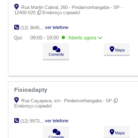
Rua Martin Cabral, 260 - Pindamonhangaba - SP -
12400-020
Endereço copiado!
ver telefone
(12) 3645-6138
Qui:
09:00 - 18:00
Aberto
agora
Seg:
09:00 - 18:00
Mapa
Ter:
09:00 - 18:00
Comente
Qua:
09:00 - 18:00
Qui:
09:00 - 18:00
Aberto
agora
Sex:
09:00 - 18:00
Sáb:
Fechado
Dom:
Fechado
Fisioadapty
Rua Caçapava, s/n - Pindamonhangaba - SP
Endereço copiado!
ver telefone
(12) 99737-1684
Mapa
Comente