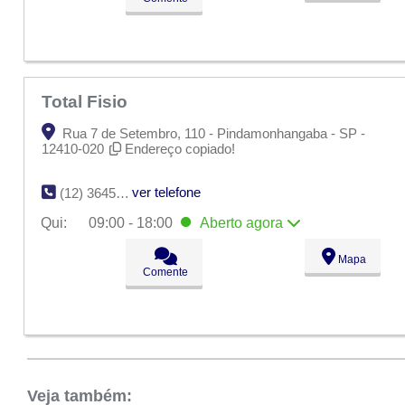
Total Fisio
Rua 7 de Setembro, 110 - Pindamonhangaba - SP -
12410-020
Endereço copiado!
ver telefone
(12) 3645-1831
Qui:
09:00 - 18:00
Aberto
agora
Seg:
09:00 - 18:00
Mapa
Ter:
09:00 - 18:00
Comente
Qua:
09:00 - 18:00
Qui:
09:00 - 18:00
Aberto
agora
Sex:
09:00 - 18:00
Sáb:
Fechado
Dom:
Fechado
Veja também: