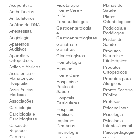
Acupuntura
Fisioterapia -
Planos de
Home-Care -
Saúde
Ambulâncias
RPG
Planos
Ambulatórios
Fonoaudiólogos
Odontológicos
Análise de DNA
Gastroenterologia
Podologia e
Anestesista
e
Podólogos
Angiologia
Gastroenterologistas
Postos de
Aparelhos
Geriatria e
Saúde
Auditivos
Geriatras
Produtos
Aparelhos
Ginecologistas
Naturais e
Ortopédicos‎
Fitoterápicos
Hematologia
Asilos e Abrigos
Produtos
Hipnose
Ortopédicos
Assistência e
Home Care
Manutenção
Produtos para
Hospitais e
Hospitalar
Alérgicos
Postos de
Assistências
Pronto Socorro
Saúde
Médicas
Público
Hospitais
Associações
Próteses
Particulares
Cardiologia
Psicanalistas
Hospitais
Cardiologia e
Públicos
Psicologia
Cardiologistas
Implantes
Psicologia
Casas de
Dentários
Infanto-Juvenil
Repouso
Imunologia
Psicopedagogia
Centros