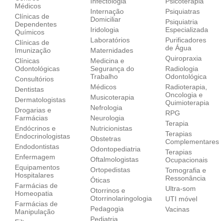
Infectologia
Psicoterapia
Médicos
Internação
Psiquiatras
Clínicas de
Domiciliar
Psiquiatria
Dependentes
Iridologia
Especializada
Químicos
Laboratórios
Purificadores
Clínicas de
de Água
Imunização
Maternidades
Quiropraxia
Clínicas
Medicina e
Odontológicas
Segurança do
Radiologia
Trabalho
Odontológica
Consultórios
Médicos
Radioterapia,
Dentistas
Oncologia e
Musicoterapia
Dermatologistas
Quimioterapia
Nefrologia
Drogarias e
RPG
Farmácias
Neurologia
Terapia
Endócrinos e
Nutricionistas
Terapias
Endocrinologistas
Obstetras
Complementares
Endodontistas
Odontopediatria
Terapias
Enfermagem
Oftalmologistas
Ocupacionais
Equipamentos
Ortopedistas
Tomografia e
Hospitalares
Ressonância
Óticas
Farmácias de
Ultra-som
Otorrinos e
Homeopatia
Otorrinolaringologia
UTI móvel
Farmácias de
Pedagogia
Vacinas
Manipulação
Pediatria