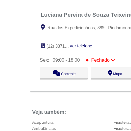
Dom:
Fechado
Luciana Pereira de Souza Teixeir
Rua dos Expedicionários, 389 - Pindamonh
ver telefone
(12) 3371-6738
●
Sex:
09:00 - 18:00
Fechado
Seg:
09:00 - 18:00
Comente
Mapa
Ter:
09:00 - 18:00
Qua:
09:00 - 18:00
Qui:
09:00 - 18:00
●
Sex:
09:00 - 18:00
Fechado
Sáb:
Fechado
Dom:
Fechado
Veja também:
Acupuntura
Fisiotera
Ambulâncias
Fisioter