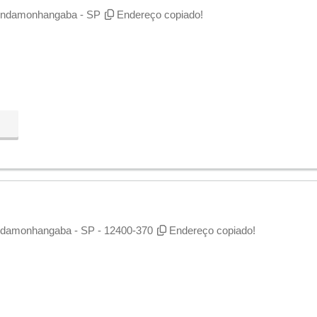
Pindamonhangaba - SP
Endereço copiado!
indamonhangaba - SP - 12400-370
Endereço copiado!