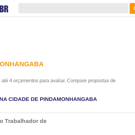
.BR
MONHANGABA
 até 4 orçamentos para avaliar. Compare propostas de
NA CIDADE DE PINDAMONHANGABA
o Trabalhador de