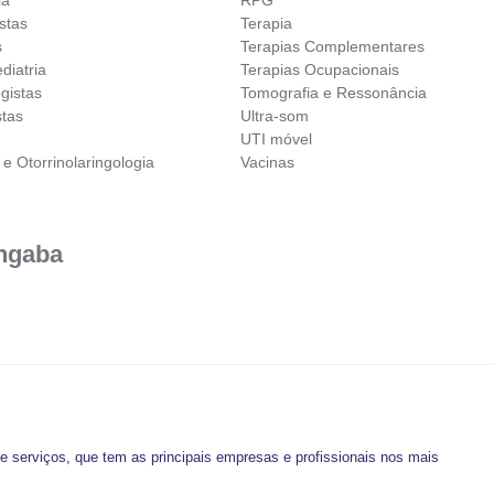
istas
Terapia
s
Terapias Complementares
diatria
Terapias Ocupacionais
gistas
Tomografia e Ressonância
stas
Ultra-som
UTI móvel
 e Otorrinolaringologia
Vacinas
ngaba
serviços, que tem as principais empresas e profissionais nos mais