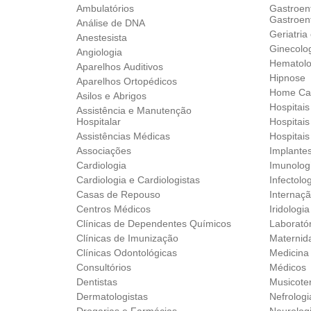
Ambulatórios
Gastroent
Gastroent
Análise de DNA
Geriatria
Anestesista
Ginecolog
Angiologia
Hematolo
Aparelhos Auditivos
Hipnose
Aparelhos Ortopédicos‎
Home Ca
Asilos e Abrigos
Hospitai
Assistência e Manutenção
Hospitalar
Hospitais
Assistências Médicas
Hospitais
Associações
Implante
Cardiologia
Imunolog
Cardiologia e Cardiologistas
Infectolo
Casas de Repouso
Internaçã
Centros Médicos
Iridologia
Clínicas de Dependentes Químicos
Laborató
Clínicas de Imunização
Maternid
Clínicas Odontológicas
Medicina
Consultórios
Médicos
Dentistas
Musicote
Dermatologistas
Nefrologi
Drogarias e Farmácias
Neurolog