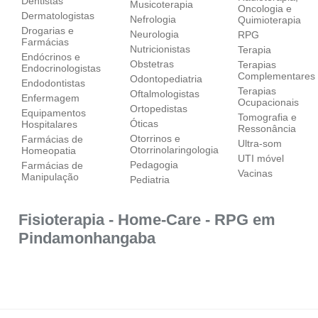
Dentistas
Musicoterapia
Oncologia e
Dermatologistas
Nefrologia
Quimioterapia
Drogarias e
Neurologia
RPG
Farmácias
Nutricionistas
Terapia
Endócrinos e
Obstetras
Terapias
Endocrinologistas
Complementares
Odontopediatria
Endodontistas
Terapias
Oftalmologistas
Enfermagem
Ocupacionais
Ortopedistas
Equipamentos
Tomografia e
Óticas
Hospitalares
Ressonância
Otorrinos e
Farmácias de
Ultra-som
Otorrinolaringologia
Homeopatia
UTI móvel
Pedagogia
Farmácias de
Vacinas
Manipulação
Pediatria
Fisioterapia - Home-Care - RPG em
Pindamonhangaba