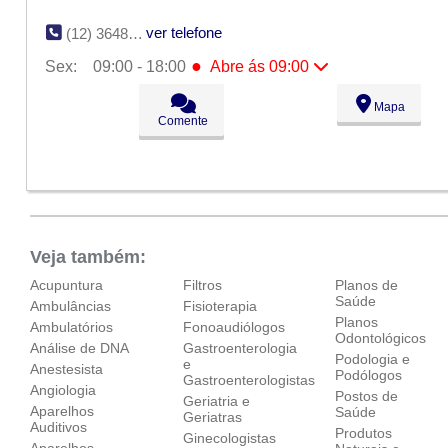
ver telefone
(12) 3648-9094
●
Sex:
09:00 - 18:00
Abre ás 09:00
Seg:
09:00 - 18:00
Mapa
Ter:
09:00 - 18:00
Comente
Qua:
09:00 - 18:00
Qui:
09:00 - 18:00
●
Sex:
09:00 - 18:00
Abre ás 09:00
Sáb:
Fechado
Dom:
Fechado
Veja também:
Acupuntura
Filtros
Planos de
Saúde
Ambulâncias
Fisioterapia
Planos
Ambulatórios
Fonoaudiólogos
Odontológicos
Análise de DNA
Gastroenterologia
Podologia e
e
Anestesista
Podólogos
Gastroenterologistas
Angiologia
Postos de
Geriatria e
Aparelhos
Saúde
Geriatras
Auditivos
Produtos
Ginecologistas
Aparelhos