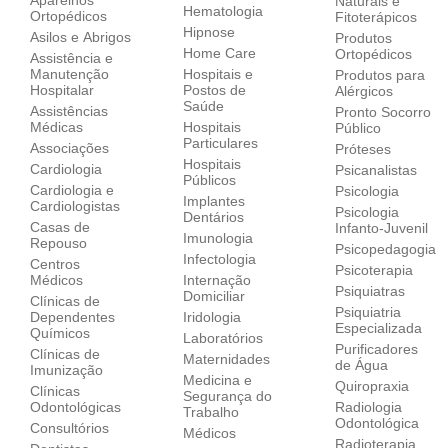
Naturais e
Hematologia
Ortopédicos‎
Fitoterápicos
Hipnose
Asilos e Abrigos
Produtos
Home Care
Ortopédicos
Assistência e
Manutenção
Hospitais e
Produtos para
Hospitalar
Postos de
Alérgicos
Saúde
Assistências
Pronto Socorro
Médicas
Hospitais
Público
Particulares
Associações
Próteses
Hospitais
Cardiologia
Psicanalistas
Públicos
Cardiologia e
Psicologia
Implantes
Cardiologistas
Psicologia
Dentários
Casas de
Infanto-Juvenil
Imunologia
Repouso
Psicopedagogia
Infectologia
Centros
Psicoterapia
Médicos
Internação
Psiquiatras
Domiciliar
Clínicas de
Psiquiatria
Dependentes
Iridologia
Especializada
Químicos
Laboratórios
Purificadores
Clínicas de
Maternidades
de Água
Imunização
Medicina e
Quiropraxia
Clínicas
Segurança do
Odontológicas
Radiologia
Trabalho
Odontológica
Consultórios
Médicos
Radioterapia,