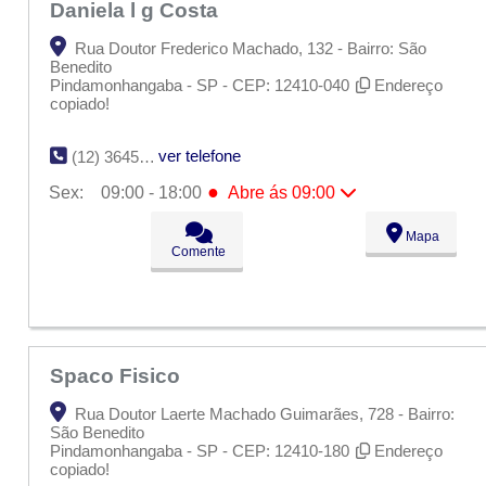
Daniela l g Costa
Rua Doutor Frederico Machado, 132 - Bairro: São
Benedito
Pindamonhangaba - SP - CEP: 12410-040
Endereço
copiado!
ver telefone
(12) 3645-4866
●
Sex:
09:00 - 18:00
Abre ás 09:00
Seg:
09:00 - 18:00
Mapa
Ter:
09:00 - 18:00
Comente
Qua:
09:00 - 18:00
Qui:
09:00 - 18:00
●
Sex:
09:00 - 18:00
Abre ás 09:00
Sáb:
Fechado
Dom:
Fechado
Spaco Fisico
Rua Doutor Laerte Machado Guimarães, 728 - Bairro:
São Benedito
Pindamonhangaba - SP - CEP: 12410-180
Endereço
copiado!