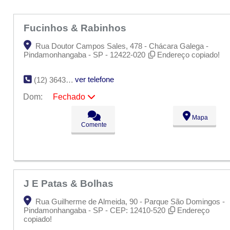
Fucinhos & Rabinhos
Rua Doutor Campos Sales, 478 - Chácara Galega -
Pindamonhangaba - SP - 12422-020
Endereço copiado!
ver telefone
(12) 3643-2113
Dom:
Fechado
Seg:
09:00 - 18:00
Mapa
Ter:
09:00 - 18:00
Comente
Qua:
09:00 - 18:00
Qui:
09:00 - 18:00
Sex:
09:00 - 18:00
Sáb:
Fechado
Dom:
Fechado
J E Patas & Bolhas
Rua Guilherme de Almeida, 90 - Parque São Domingos -
Pindamonhangaba - SP - CEP: 12410-520
Endereço
copiado!