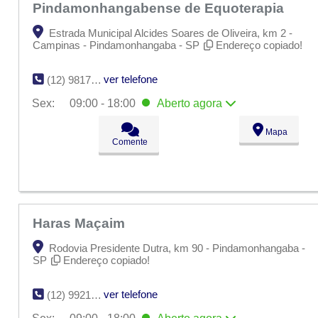
Pindamonhangabense de Equoterapia
Estrada Municipal Alcides Soares de Oliveira, km 2 -
Campinas - Pindamonhangaba - SP
Endereço copiado!
ver telefone
(12) 98177-7718
Sex:
09:00 - 18:00
Aberto
agora
Seg:
09:00 - 18:00
Mapa
Ter:
09:00 - 18:00
Comente
Qua:
09:00 - 18:00
Qui:
09:00 - 18:00
Sex:
09:00 - 18:00
Aberto
agora
Sáb:
Fechado
Dom:
Fechado
Haras Maçaim
Rodovia Presidente Dutra, km 90 - Pindamonhangaba -
SP
Endereço copiado!
ver telefone
(12) 99212-6006