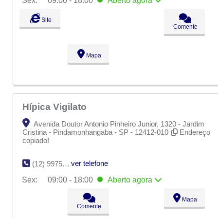
Sex:
09:00 - 18:00
Aberto
agora
Seg:
09:00 - 18:00
Site
Ter:
09:00 - 18:00
Comente
Qua:
09:00 - 18:00
Qui:
09:00 - 18:00
Sex:
09:00 - 18:00
Aberto
agora
Mapa
Sáb:
Fechado
Dom:
Fechado
Hípica Vigilato
Avenida Doutor Antonio Pinheiro Junior, 1320 - Jardim
Cristina - Pindamonhangaba - SP - 12412-010
Endereço
copiado!
ver telefone
(12) 99758-0098
Sex:
09:00 - 18:00
Aberto
agora
Seg:
09:00 - 18:00
Mapa
Ter:
09:00 - 18:00
Comente
Qua:
09:00 - 18:00