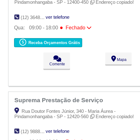
Pindamonhangaba - SP - 12400-450
Endereço copiado!
ver telefone
(12) 3648-8076
●
Qua:
09:00 - 18:00
Fechado
Seg:
09:00 - 18:00
Ter:
09:00 - 18:00
Receba Orçamentos Grátis
●
Qua:
09:00 - 18:00
Fechado
Qui:
09:00 - 18:00
Sex:
09:00 - 18:00
Mapa
Sáb:
Fechado
Comente
Dom:
Fechado
Suprema Prestação de Serviço
Rua Doutor Fontes Júnior, 340 - Maria Áurea -
Pindamonhangaba - SP - 12420-560
Endereço copiado!
ver telefone
(12) 98889-4978