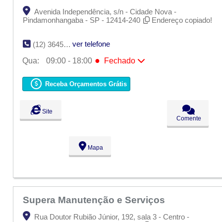
Avenida Independência, s/n - Cidade Nova -
Pindamonhangaba - SP - 12414-240
Endereço copiado!
ver telefone
(12) 3645-3814
●
Qua:
09:00 - 18:00
Fechado
Seg:
09:00 - 18:00
Ter:
09:00 - 18:00
Receba Orçamentos Grátis
●
Qua:
09:00 - 18:00
Fechado
Qui:
09:00 - 18:00
Sex:
09:00 - 18:00
Site
Sáb:
Fechado
Comente
Dom:
Fechado
Mapa
Supera Manutenção e Serviços
Rua Doutor Rubião Júnior, 192, sala 3 - Centro -