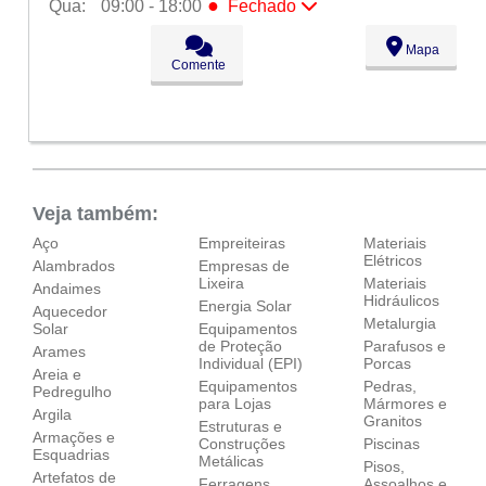
●
Qua:
09:00 - 18:00
Fechado
Seg:
09:00 - 18:00
Mapa
Ter:
09:00 - 18:00
Comente
●
Qua:
09:00 - 18:00
Fechado
Qui:
09:00 - 18:00
Sex:
09:00 - 18:00
Sáb:
Fechado
Dom:
Fechado
Veja também:
Aço
Empreiteiras
Materiais
Elétricos
Alambrados
Empresas de
Lixeira
Materiais
Andaimes
Hidráulicos
Energia Solar
Aquecedor
Metalurgia
Solar
Equipamentos
de Proteção
Parafusos e
Arames
Individual (EPI)
Porcas
Areia e
Equipamentos
Pedras,
Pedregulho
para Lojas
Mármores e
Argila
Granitos
Estruturas e
Armações e
Construções
Piscinas
Esquadrias
Metálicas
Pisos,
Artefatos de
Ferragens
Assoalhos e