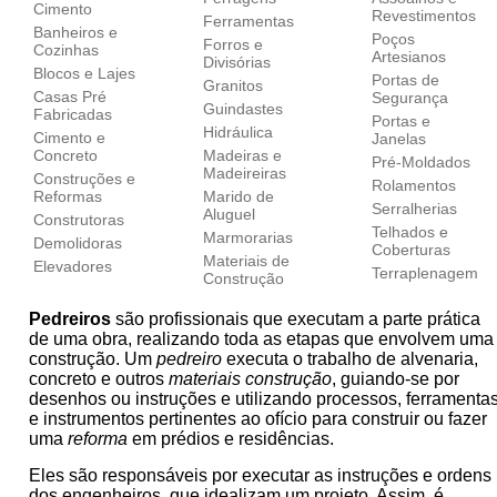
Cimento
Revestimentos
Ferramentas
Banheiros e
Poços
Forros e
Cozinhas
Artesianos
Divisórias
Blocos e Lajes
Portas de
Granitos
Casas Pré
Segurança
Guindastes
Fabricadas
Portas e
Hidráulica
Cimento e
Janelas
Concreto
Madeiras e
Pré-Moldados
Madeireiras
Construções e
Rolamentos
Reformas
Marido de
Serralherias
Aluguel
Construtoras
Telhados e
Marmorarias
Demolidoras
Coberturas
Materiais de
Elevadores
Terraplenagem
Construção
Pedreiros
são profissionais que executam a parte prática
de uma obra, realizando toda as etapas que envolvem uma
construção. Um
pedreiro
executa o trabalho de alvenaria,
concreto e outros
materiais construção
, guiando-se por
desenhos ou instruções e utilizando processos, ferramenta
e instrumentos pertinentes ao ofício para construir ou fazer
uma
reforma
em prédios e residências.
Eles são responsáveis por executar as instruções e ordens
dos engenheiros, que idealizam um projeto. Assim, é