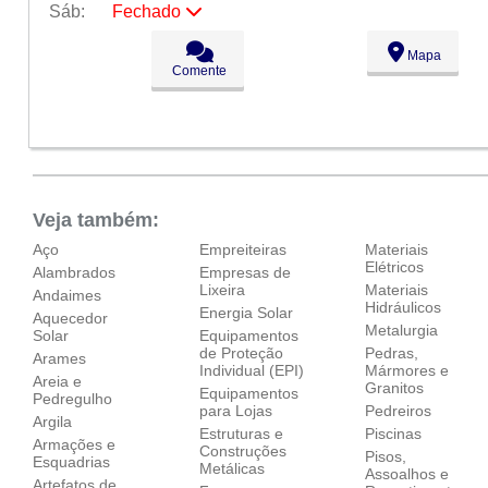
Sáb:
Fechado
Seg:
09:00 - 18:00
Mapa
Ter:
09:00 - 18:00
Comente
Qua:
09:00 - 18:00
Qui:
09:00 - 18:00
Sex:
09:00 - 18:00
Sáb:
Fechado
Dom:
Fechado
Veja também:
Aço
Empreiteiras
Materiais
Elétricos
Alambrados
Empresas de
Lixeira
Materiais
Andaimes
Hidráulicos
Energia Solar
Aquecedor
Metalurgia
Solar
Equipamentos
de Proteção
Pedras,
Arames
Individual (EPI)
Mármores e
Areia e
Granitos
Equipamentos
Pedregulho
para Lojas
Pedreiros
Argila
Estruturas e
Piscinas
Armações e
Construções
Pisos,
Esquadrias
Metálicas
Assoalhos e
Artefatos de