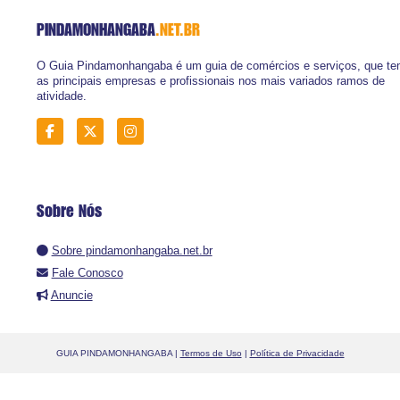
PINDAMONHANGABA
.NET.BR
O Guia Pindamonhangaba é um guia de comércios e serviços, que t
as principais empresas e profissionais nos mais variados ramos de
atividade.
Sobre Nós
Sobre pindamonhangaba.net.br
Fale Conosco
Anuncie
GUIA PINDAMONHANGABA |
Termos de Uso
|
Política de Privacidade