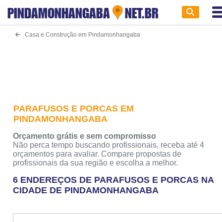
PINDAMONHANGABA
NET.BR
Casa e Construção em Pindamonhangaba
PARAFUSOS E PORCAS EM
PINDAMONHANGABA
Orçamento grátis e sem compromisso
Não perca tempo buscando profissionais, receba até 4
orçamentos para avaliar. Compare propostas de
profissionais da sua região e escolha a melhor.
6 ENDEREÇOS DE PARAFUSOS E PORCAS NA
CIDADE DE PINDAMONHANGABA