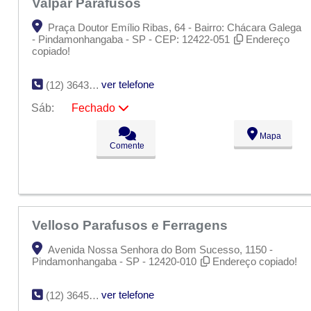
Valpar Parafusos
Praça Doutor Emílio Ribas, 64 - Bairro: Chácara Galega
- Pindamonhangaba - SP - CEP: 12422-051
Endereço
copiado!
ver telefone
(12) 3643-2078
Sáb:
Fechado
Seg:
09:00 - 18:00
Mapa
Ter:
09:00 - 18:00
Comente
Qua:
09:00 - 18:00
Qui:
09:00 - 18:00
Sex:
09:00 - 18:00
Sáb:
Fechado
Dom:
Fechado
Velloso Parafusos e Ferragens
Avenida Nossa Senhora do Bom Sucesso, 1150 -
Pindamonhangaba - SP - 12420-010
Endereço copiado!
ver telefone
(12) 3645-3488