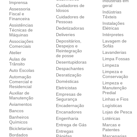
Indústrias em
Imprensa
Cuidadores de
geral
Assessoria
Idosos
Indústrias
Fiscal e
Cuidadores de
Têxteis
Financeira
Pessoas
Instalações
Assistências
Dedetizadoras
Elétricas
Técnicas de
Deliveries
Intérpretes
Máquinas
Depositários,
Lavagem de
Associações
Despejos e
Sofás
Comerciais
Reintegração
Lavanderias
Atelier
de posse
Limpa Fossas
Aulas de
Desentupidoras
Trânsito
Limpeza
Despachantes
Auto Escolas
Limpeza e
Desratização
Conservação
Automação
Domésticas
Comercial e
Limpeza e
Residencial
Eletricistas
Manutenção
Predial
Auxiliar de
Empresas de
Manutenção
Segurança
Linhas e Fios
Aviamentos
Encadernação
Logísticas
Bancos
Encanadores
Lojas de Pesca
Banheiros
Engenharia
Lotéricas
Químicos
Entrega de Gás
Marcas e
Bicicletarias
Patentes
Entregas
Bordados
Rápidas
Marcenarias