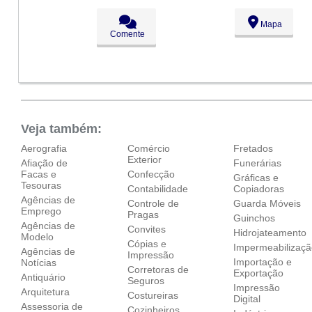
Seg:
09:00 - 18:00
Mapa
Ter:
09:00 - 18:00
Comente
Qua:
09:00 - 18:00
Qui:
09:00 - 18:00
Sex:
09:00 - 18:00
Sáb:
Fechado
Dom:
Fechado
Veja também:
Aerografia
Comércio
Fretados
Exterior
Afiação de
Funerárias
Facas e
Confecção
Gráficas e
Tesouras
Contabilidade
Copiadoras
Agências de
Controle de
Guarda Móveis
Emprego
Pragas
Guinchos
Agências de
Convites
Hidrojateamento
Modelo
Cópias e
Impermeabilizaç
Agências de
Impressão
Importação e
Notícias
Corretoras de
Exportação
Antiquário
Seguros
Impressão
Arquitetura
Costureiras
Digital
Assessoria de
Cozinheiros