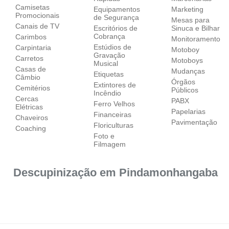
Camisetas
Equipamentos
Marketing
Promocionais
de Segurança
Mesas para
Canais de TV
Escritórios de
Sinuca e Bilhar
Cobrança
Carimbos
Monitoramento
Estúdios de
Carpintaria
Motoboy
Gravação
Carretos
Motoboys
Musical
Casas de
Mudanças
Etiquetas
Câmbio
Órgãos
Extintores de
Cemitérios
Públicos
Incêndio
Cercas
PABX
Ferro Velhos
Elétricas
Papelarias
Financeiras
Chaveiros
Pavimentação
Floriculturas
Coaching
Foto e
Filmagem
Descupinização em Pindamonhangaba