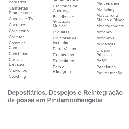
de Segurança
Bordados
Marcenarias
Escritórios de
Camisetas
Marketing
Cobrança
Promocionais
Mesas para
Estúdios de
Canais de TV
Sinuca e Bilhar
Gravação
Carimbos
Musical
Monitoramento
Carpintaria
Etiquetas
Motoboy
Carretos
Extintores de
Motoboys
Incêndio
Casas de
Mudanças
Câmbio
Ferro Velhos
Órgãos
Cemitérios
Financeiras
Públicos
Cercas
Floriculturas
PABX
Elétricas
Foto e
Papelarias
Chaveiros
Filmagem
Pavimentação
Coaching
Depositários, Despejos e Reintegração
de posse em Pindamonhangaba