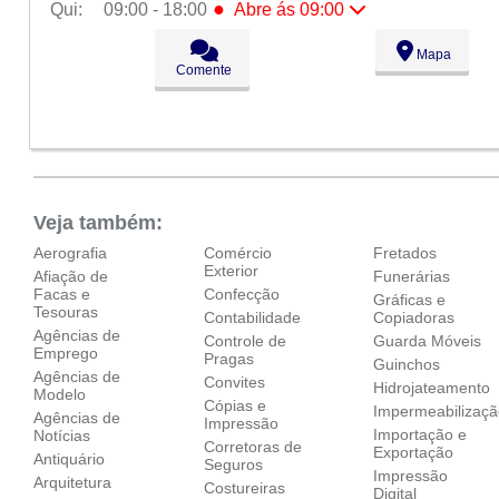
●
Qui:
09:00 - 18:00
Abre ás 09:00
Seg:
09:00 - 18:00
Mapa
Ter:
09:00 - 18:00
Comente
Qua:
09:00 - 18:00
●
Qui:
09:00 - 18:00
Abre ás 09:00
Sex:
09:00 - 18:00
Sáb:
Fechado
Dom:
Fechado
Veja também:
Aerografia
Comércio
Fretados
Exterior
Afiação de
Funerárias
Facas e
Confecção
Gráficas e
Tesouras
Contabilidade
Copiadoras
Agências de
Controle de
Guarda Móveis
Emprego
Pragas
Guinchos
Agências de
Convites
Hidrojateamento
Modelo
Cópias e
Impermeabilizaç
Agências de
Impressão
Importação e
Notícias
Corretoras de
Exportação
Antiquário
Seguros
Impressão
Arquitetura
Costureiras
Digital