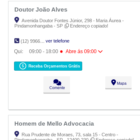
Doutor João Alves
Avenida Doutor Fontes Júnior, 298 - Maria Áurea -
Pindamonhangaba - SP
Endereço copiado!
ver telefone
(12) 99663-1027 / (12) 98817-9839
●
Qui:
09:00 - 18:00
Abre ás 09:00
Seg:
09:00 - 18:00
Ter:
09:00 - 18:00
Receba Orçamentos Grátis
Qua:
09:00 - 18:00
●
Qui:
09:00 - 18:00
Abre ás 09:00
Sex:
09:00 - 18:00
Mapa
Sáb:
Fechado
Comente
Dom:
Fechado
Homem de Mello Advocacia
Rua Prudente de Moraes, 73, sala 15 - Centro -
Pindamonhangaba - SP - 12400-230
Endereço copiado!