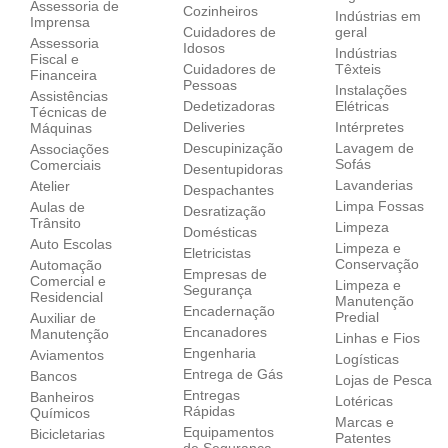
Assessoria de
Cozinheiros
Indústrias em
Imprensa
Cuidadores de
geral
Assessoria
Idosos
Indústrias
Fiscal e
Cuidadores de
Têxteis
Financeira
Pessoas
Instalações
Assistências
Dedetizadoras
Elétricas
Técnicas de
Deliveries
Intérpretes
Máquinas
Descupinização
Lavagem de
Associações
Sofás
Comerciais
Desentupidoras
Lavanderias
Atelier
Despachantes
Limpa Fossas
Aulas de
Desratização
Trânsito
Limpeza
Domésticas
Auto Escolas
Limpeza e
Eletricistas
Conservação
Automação
Empresas de
Comercial e
Limpeza e
Segurança
Residencial
Manutenção
Encadernação
Predial
Auxiliar de
Encanadores
Manutenção
Linhas e Fios
Engenharia
Aviamentos
Logísticas
Entrega de Gás
Bancos
Lojas de Pesca
Entregas
Banheiros
Lotéricas
Rápidas
Químicos
Marcas e
Equipamentos
Bicicletarias
Patentes