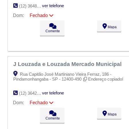
ver telefone
(12) 3648-4157
Dom:
Fechado
Seg:
09:00 - 18:00
Mapa
Ter:
09:00 - 18:00
Comente
Qua:
09:00 - 18:00
Qui:
09:00 - 18:00
Sex:
09:00 - 18:00
Sáb:
Fechado
Dom:
Fechado
J Louzada e Louzada Mercado Municipal
Rua Capitão José Martiniano Vieira Ferraz, 186 -
Pindamonhangaba - SP - 12400-490
Endereço copiado!
ver telefone
(12) 3642-2998
Dom:
Fechado
Seg:
09:00 - 18:00
Mapa
Ter:
09:00 - 18:00
Comente
Qua:
09:00 - 18:00
Qui:
09:00 - 18:00