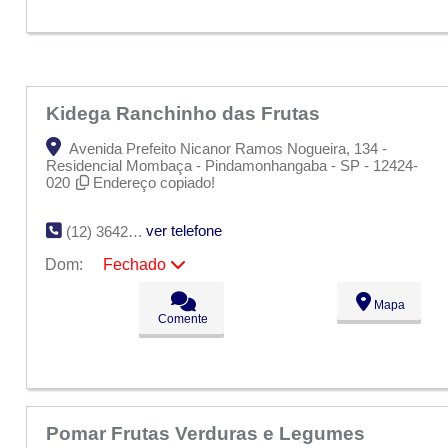
Sex:
09:00 - 18:00
Sáb:
Fechado
Dom:
Fechado
Kidega Ranchinho das Frutas
Avenida Prefeito Nicanor Ramos Nogueira, 134 -
Residencial Mombaça - Pindamonhangaba - SP - 12424-
020
Endereço copiado!
ver telefone
(12) 3642-2811
Dom:
Fechado
Seg:
09:00 - 18:00
Mapa
Ter:
09:00 - 18:00
Comente
Qua:
09:00 - 18:00
Qui:
09:00 - 18:00
Sex:
09:00 - 18:00
Sáb:
Fechado
Dom:
Fechado
Pomar Frutas Verduras e Legumes