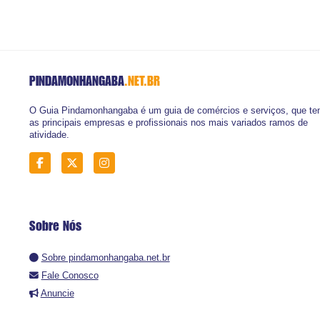
PINDAMONHANGABA
.NET.BR
O Guia Pindamonhangaba é um guia de comércios e serviços, que t
as principais empresas e profissionais nos mais variados ramos de
atividade.
Sobre Nós
Sobre pindamonhangaba.net.br
Fale Conosco
Anuncie