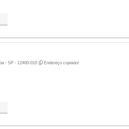
a - SP - 12400-010
Endereço copiado!