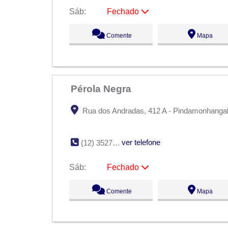
Sáb:
Fechado
Seg:
09:00 - 18:00
Comente
Mapa
Ter:
09:00 - 18:00
Qua:
09:00 - 18:00
Qui:
09:00 - 18:00
Sex:
09:00 - 18:00
Sáb:
Fechado
Dom:
Fechado
Pérola Negra
Rua dos Andradas, 412 A - Pindamonhangab
ver telefone
(12) 3527-3633
Sáb:
Fechado
Seg:
09:00 - 18:00
Comente
Mapa
Ter:
09:00 - 18:00
Qua:
09:00 - 18:00
Qui:
09:00 - 18:00
Sex:
09:00 - 18:00