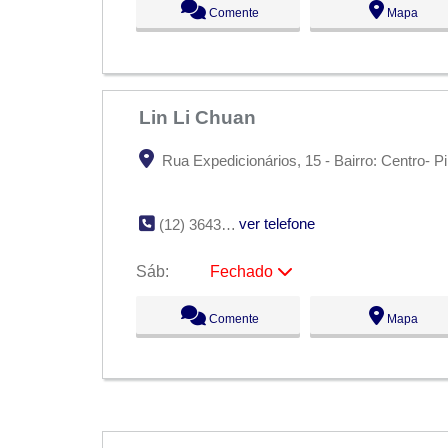
Comente
Mapa
Ter:
09:00 - 18:00
Qua:
09:00 - 18:00
Qui:
09:00 - 18:00
Sex:
09:00 - 18:00
Sáb:
Fechado
Dom:
Fechado
Lin Li Chuan
Rua Expedicionários, 15 - Bairro: Centro-
ver telefone
(12) 3643-2073
Sáb:
Fechado
Seg:
09:00 - 18:00
Comente
Mapa
Ter:
09:00 - 18:00
Qua:
09:00 - 18:00
Qui:
09:00 - 18:00
Sex:
09:00 - 18:00
Sáb:
Fechado
Dom:
Fechado