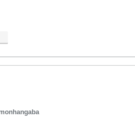
damonhangaba