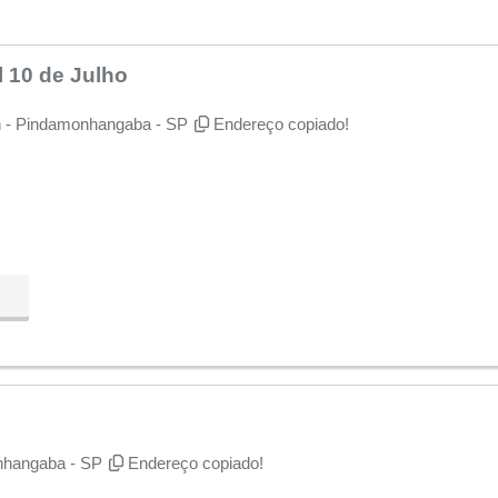
l 10 de Julho
/n - Pindamonhangaba - SP
Endereço copiado!
nhangaba - SP
Endereço copiado!