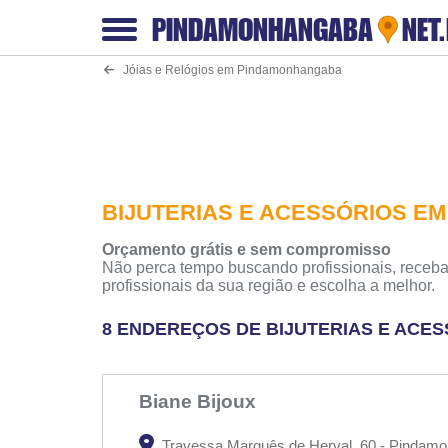
PINDAMONHANGABA
NET
Jóias e Relógios em Pindamonhangaba
BIJUTERIAS E ACESSÓRIOS 
Orçamento grátis e sem compromisso
Não perca tempo buscando profissionais, receba
profissionais da sua região e escolha a melhor.
8 ENDEREÇOS DE BIJUTERIAS E ACE
Biane Bijoux
Travessa Marquês de Herval, 60 - Pindam